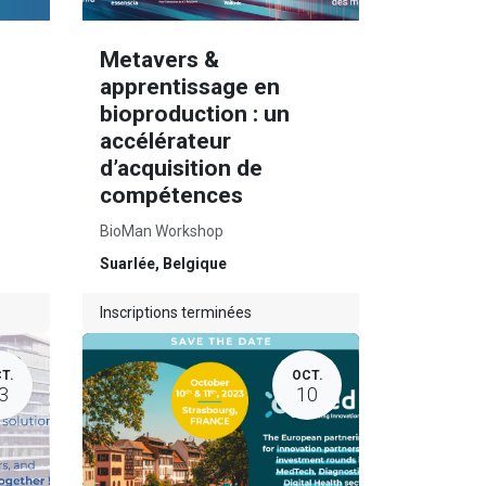
Metavers &
apprentissage en
bioproduction : un
accélérateur
d’acquisition de
compétences
BioMan Workshop
Suarlée
,
Belgique
Inscriptions terminées
T.
OCT.
3
10