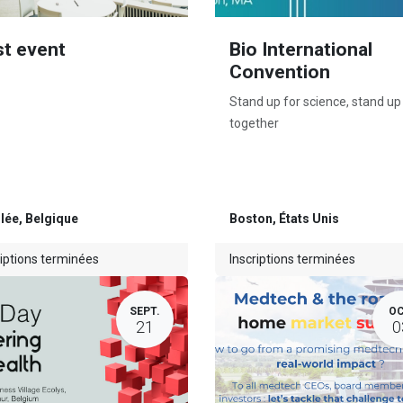
st event
Bio International
Convention
Stand up for science, stand up
together
lée
,
Belgique
Boston
,
États Unis
riptions terminées
Inscriptions terminées
SEPT.
OC
21
0