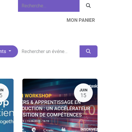
MON PANIER
lités
À propos de nous
Ressources
ents
IN
JUIN
5
15