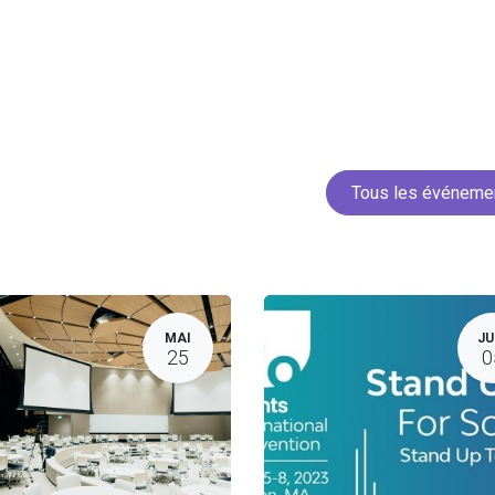
Accueil
Services
Projets
Membres
Actua
Tous les événem
MAI
JU
25
0