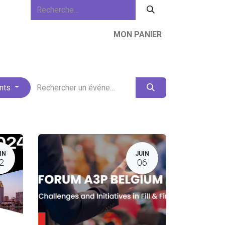
MON PANIER
lités
À propos de nous
Ressources
ents
IN
JUIN
2
06