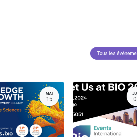
Accueil
Services
Projets
Membres
Actua
Tous les événem
MAI
JU
15
0