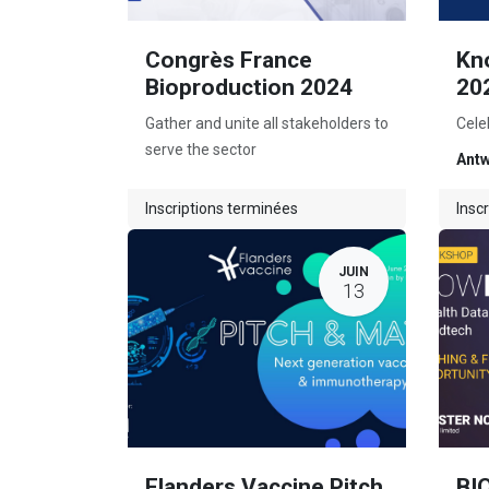
Congrès France
Kn
Bioproduction 2024
20
Gather and unite all stakeholders to
Cele
serve the sector
Ant
Inscriptions terminées
Insc
JUIN
13
Flanders Vaccine Pitch
BI