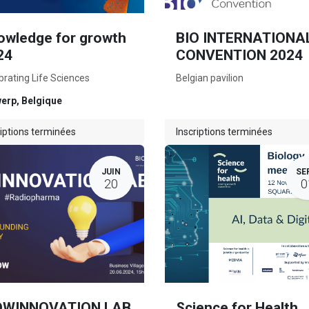
owledge for growth
BIO INTERNATIONA
24
CONVENTION 2024
brating Life Sciences
Belgian pavilion
werp
,
Belgique
riptions terminées
Inscriptions terminées
JUIN
SE
20
0
OWINNOVATION LAB
Science for Health