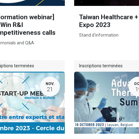
formation webinar]
Taiwan Healthcare +
oWin R&I
Expo 2023
petitiveness calls
Stand d'information
imonials and Q&A
riptions terminées
Inscriptions terminées
NOV.
OC
21
1