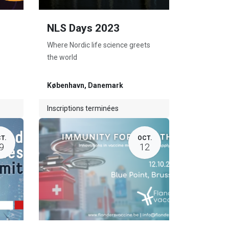
NLS Days 2023
Where Nordic life science greets
the world
København
,
Danemark
Inscriptions terminées
T.
OCT.
9
12