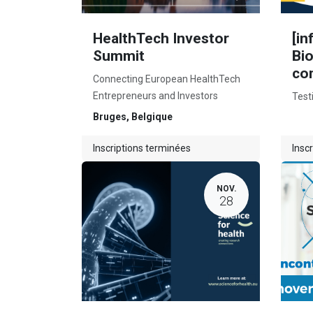
HealthTech Investor
[in
Summit
Bi
com
Connecting European HealthTech
Entrepreneurs and Investors
Test
Bruges
,
Belgique
Inscriptions terminées
Insc
NOV.
28