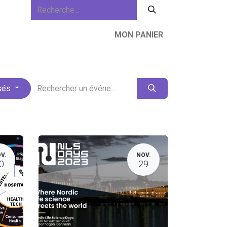
MON PANIER
lités
À propos de nous
Ressources
sés
V.
NOV.
0
29