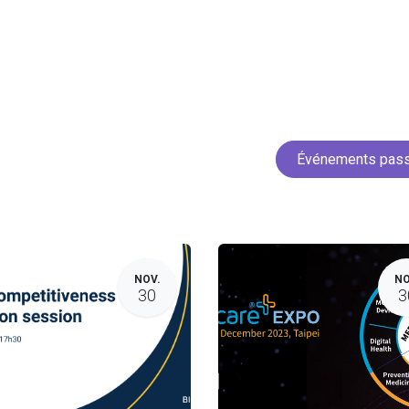
Accueil
Services
Projets
Membres
Actua
Événements pas
NOV.
NO
30
3