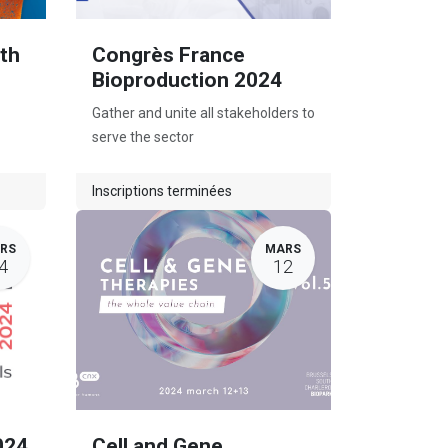
th
Congrès France
Bioproduction 2024
Gather and unite all stakeholders to
serve the sector
Inscriptions terminées
RS
MARS
4
12
024
Cell and Gene