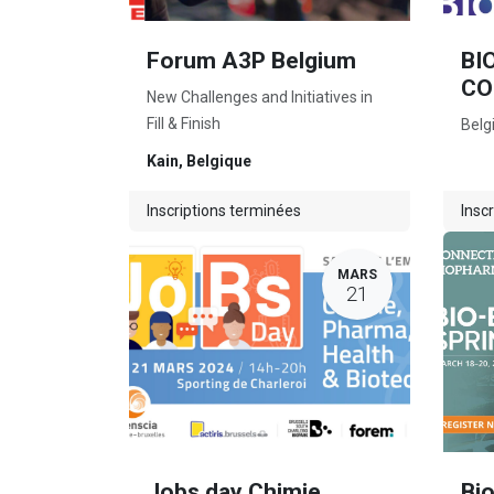
Forum A3P Belgium
BI
CO
New Challenges and Initiatives in
Fill & Finish
Belg
Kain
,
Belgique
Inscriptions terminées
Insc
MARS
21
Jobs day Chimie,
Bi