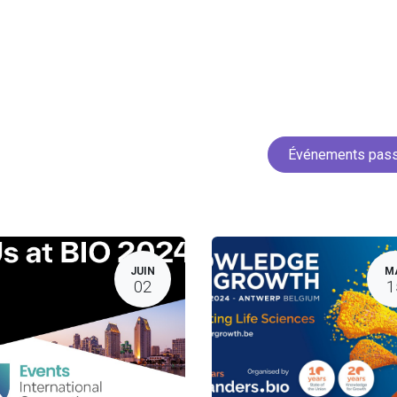
Accueil
Services
Projets
Membres
Actua
Événements pas
JUIN
M
02
1