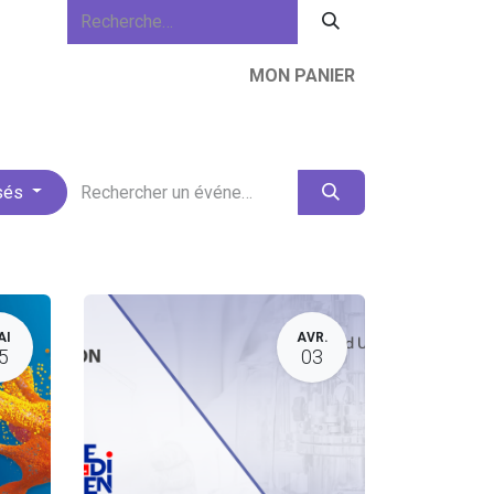
MON PANIER
lités
À propos de nous
Ressources
sés
AI
AVR.
5
03