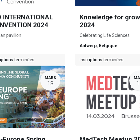
O INTERNATIONAL
Knowledge for grow
NVENTION 2024
2024
ian pavilion
Celebrating Life Sciences
Antwerp
,
Belgique
riptions terminées
Inscriptions terminées
MARS
MA
18
1
o-Europe Spring
MedTech Meetup 2